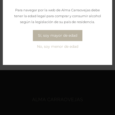
Para navegar por la web de Alma Carraovejas debe
tener la edad legal para comprar y consumir alcohol
según la legislación de su país de residencia.
Compartir
Sí, soy mayor de edad
Facebook
X
Reddit
LinkedIn
WhatsApp
Tumblr
Pinterest
Vk
Correo
electrónico
No, soy menor de edad
ALMA CARRAOVEJAS