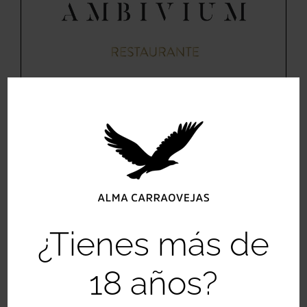
Logotipo
Ambivium
¿Tienes más de
Detalles del Proyecto
18 años?
Logotipos
Categorías: