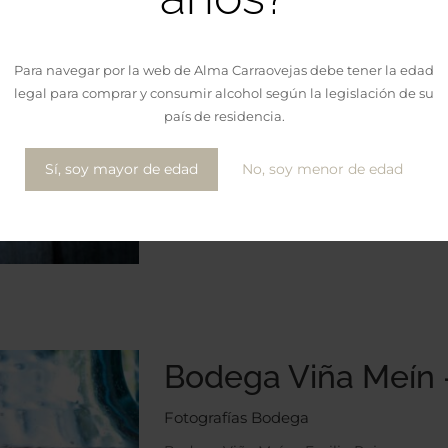
Bodega Viña Meín –
Para navegar por la web de Alma Carraovejas debe tener la edad
Fotografías Bodega
legal para comprar y consumir alcohol según la legislación de su
Bodega Viña Meín - Emilio Rojo
país de residencia.
APRENDER MÁS
Sí, soy mayor de edad
No, soy menor de edad
o
Bodega Viña Meín –
Fotografías Bodega