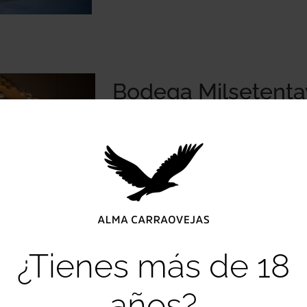
Bodega Milsetenta
Fotografías Bodega
Bodega Milsetentayseis
APRENDER MÁS
o
¿Tienes más de 18
años?