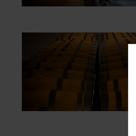
Fotografías Bodega
Bodega Viña Meín – Emilio Roj
Fotografías Bodega