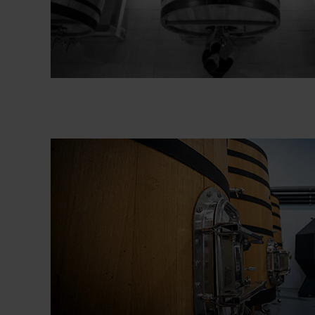
Bodega Milsetentayseis
Fotografías Bodega
Bodega Milsetentayseis