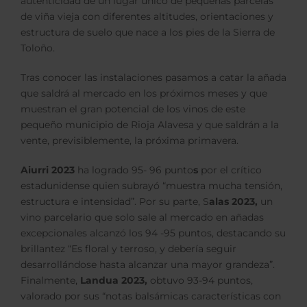
autenticidad de un lugar único de pequeñas parcelas
de viña vieja con diferentes altitudes, orientaciones y
estructura de suelo que nace a los pies de la Sierra de
Toloño.
Tras conocer las instalaciones pasamos a catar la añada
que saldrá al mercado en los próximos meses y que
muestran el gran potencial de los vinos de este
pequeño municipio de Rioja Alavesa y que saldrán a la
vente, previsiblemente, la próxima primavera.
Aiurri 2023
ha logrado 95- 96 punto
s
por el crítico
estadunidense quien subrayó “muestra mucha tensión,
estructura e intensidad”. Por su parte, S
alas 2023,
un
vino parcelario que solo sale al mercado en añadas
excepcionales alcanzó los 94 -95 puntos, destacando su
brillantez “Es floral y terroso, y debería seguir
desarrollándose hasta alcanzar una mayor grandeza”.
Finalmente,
Landua 2023,
obtuvo 93-94 puntos,
valorado por sus “notas balsámicas características con