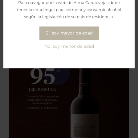
Para navegar por la web de Alma Carraovejas debe
tener la edad legal para comprar y consumir alcohol
según la legislación de su país de residencia.
Sí, soy mayor de edad
No, soy menor de edad